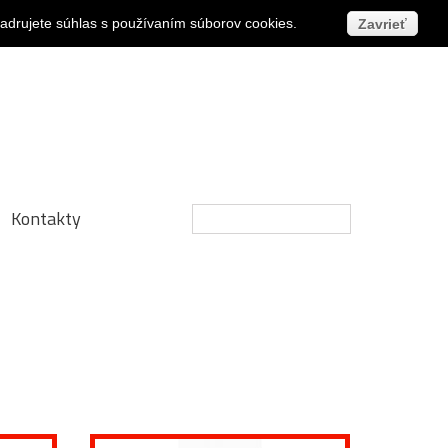
Prihlásiť sa
jadrujete súhlas s používaním súborov cookies.
Zavrieť
Kontakty