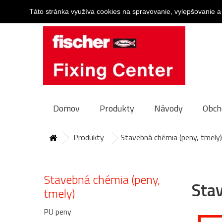
Táto stránka využíva cookies na spravovanie, vylepšovanie a
Domov
Produkty
Návody
Obch
Produkty
Stavebná chémia (peny, tmely)
Stavebná chémia (peny,
Sta
tmely)
PU peny