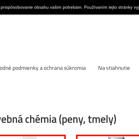
 prispôsobovanie obsahu vašim potrebám. Používaním tejto stránky vy
odné podmienky a ochrana súkromia
Na stiahnutie
vebná chémia (peny, tmely)