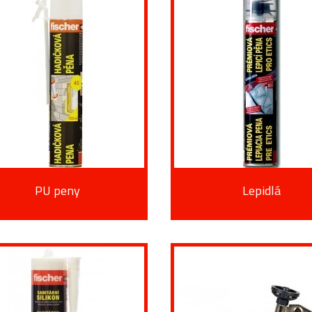
PU peny
Lepidlá