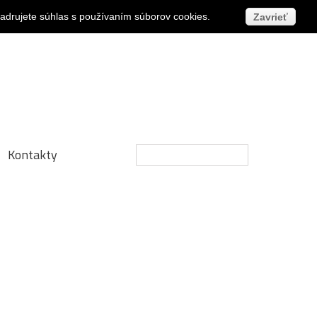
Prihlásiť sa
jadrujete súhlas s používaním súborov cookies.
Zavrieť
Kontakty