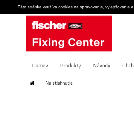
Táto stránka využíva cookies na spravovanie, vylepšovanie a
Domov
Produkty
Návody
Obch
Na stiahnutie