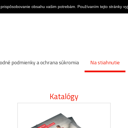
 prispôsobovanie obsahu vašim potrebám. Používaním tejto stránky vy
odné podmienky a ochrana súkromia
Na stiahnutie
Katalógy