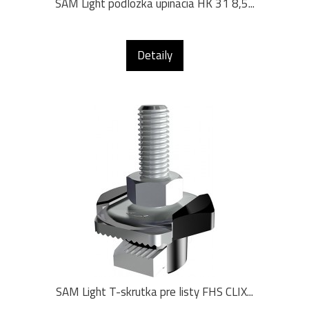
SAM Light podlozka upinacia HK 31 8,5...
Detaily
SAM Light T-skrutka pre listy FHS CLIX...