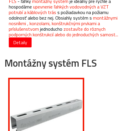
FLS
- ľahký
montážny systém
je ideálny pre rýchle a
hospodárne
upevnenie ľahkých vodovodných a VZT
potrubí a káblových trás
s požiadavkou na požiarnu
odolnosť alebo bez nej. Obsiahly systém s
montážnymi
nosníkmi , konzolami, konštrukčnými prvkami a
príslušenstvom
jednoducho
zostavíte do rôznych
podporných konštrukcií alebo do jednoduchých samost...
Detaily
Montážny systém FLS