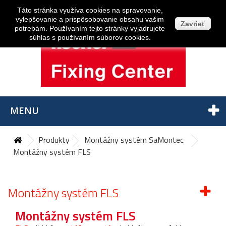
Prihlásiť sa
Táto stránka využíva cookies na spravovanie,
vylepšovanie a prispôsobovanie obsahu vašim
Zavrieť
potrebám. Používaním tejto stránky vyjadrujete
súhlas s používaním súborov cookies.
MENU
Produkty
Montážny systém SaMontec
Montážny systém FLS
Montážny systém FLS
Montážny systém FLS