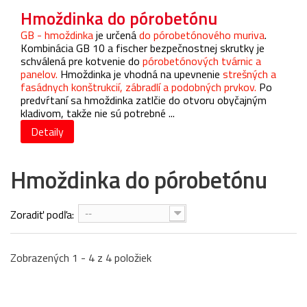
Hmoždinka do pórobetónu
GB - hmoždinka
je určená
do pórobetónového muriva
.
Kombinácia GB 10 a fischer bezpečnostnej skrutky je
schválená pre kotvenie do
pórobetónových tvárnic a
panelov.
Hmoždinka je vhodná na upevnenie
strešných a
fasádnych konštrukcií, zábradlí a podobných prvkov.
Po
predvŕtaní sa hmoždinka zatlčie do otvoru obyčajným
kladivom, takže nie sú potrebné ...
Detaily
Hmoždinka do pórobetónu
Zoradiť podľa:
--
Zobrazených 1 - 4 z 4 položiek