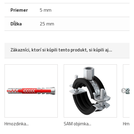
Priemer
5 mm
Dĺžka
25 mm
Zákazníci, ktorí si kúpili tento produkt, si kúpili aj...
Hmozdinka...
SAM objimka...
Hmozd