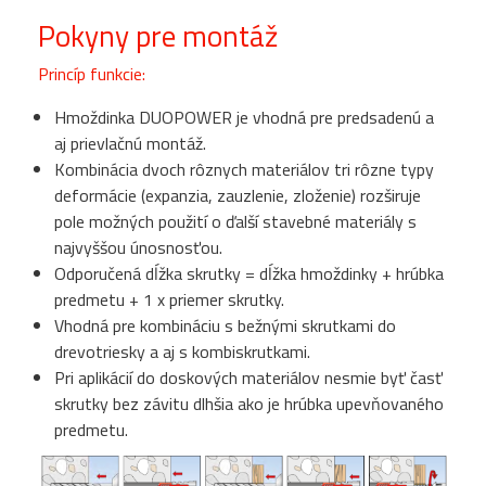
Pokyny pre montáž
Princíp funkcie:
Hmoždinka DUOPOWER je vhodná pre predsadenú a
aj prievlačnú montáž.
Kombinácia dvoch rôznych materiálov tri rôzne typy
deformácie (expanzia, zauzlenie, zloženie) rozširuje
pole možných použití o ďalší stavebné materiály s
najvyššou únosnosťou.
Odporučená dĺžka skrutky = dĺžka hmoždinky + hrúbka
predmetu + 1 x priemer skrutky.
Vhodná pre kombináciu s bežnými skrutkami do
drevotriesky a aj s kombiskrutkami.
Pri aplikácií do doskových materiálov nesmie byť časť
skrutky bez závitu dlhšia ako je hrúbka upevňovaného
predmetu.