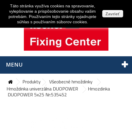
Prihlásiť sa
Táto stránka využíva cookies na spravovanie,
vylepšovanie a prispôsobovanie obsahu vašim
Zavrieť
potrebám. Používaním tejto stránky vyjadrujete
súhlas s používaním súborov cookies.
MENU
Produkty
Všeobecné hmoždinky
Hmoždinka univerzálna DUOPOWER
Hmozdinka
DUOPOWER 5x25 Nr:535452