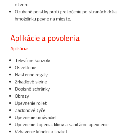
otvoru.
Ozubené poistky proti pretočeniu po stranách držia
hmoždinku pevne na mieste.
Aplikácie a povolenia
Aplikácia:
Televízne konzoly
Osvetlenie
Nástenné regály
Zrkadlové skrine
Dopisné schránky
Obrazy
Upevnenie roliet
Záclonové tyče
Upevnenie umývadiel
Upevnenie topenia, klímy a sanitárne upevnenie
Vybavenie kúpelní a toaliet