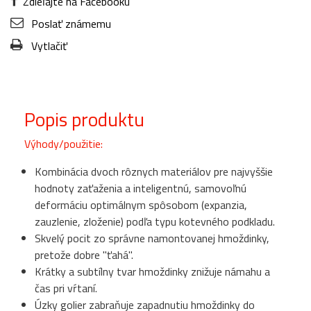
Zdieľajte na Facebooku
Poslať známemu
Vytlačiť
Popis produktu
Výhody/použitie:
Kombinácia dvoch rôznych materiálov pre najvyššie
hodnoty zaťaženia a inteligentnú, samovoľnú
deformáciu optimálnym spôsobom (expanzia,
zauzlenie, zloženie) podľa typu kotevného podkladu.
Skvelý pocit zo správne namontovanej hmoždinky,
pretože dobre "ťahá".
Krátky a subtílny tvar hmoždinky znižuje námahu a
čas pri vŕtaní.
Úzky golier zabraňuje zapadnutiu hmoždinky do