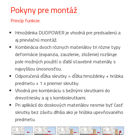
Pokyny pre montáž
Princíp funkcie:
Hmoždinka DUOPOWER je vhodná pre predsadenú a
aj prievlačnú montáž.
Kombinácia dvoch rôznych materiálov tri rôzne typy
deformácie (expanzia, zauzlenie, zloženie) rozširuje
pole možných použití o ďalší stavebné materiály s
najvyššou únosnosťou.
Odporučená dĺžka skrutky = dĺžka hmoždinky + hrúbka
predmetu + 1 x priemer skrutky.
Vhodná pre kombináciu s bežnými skrutkami do
drevotriesky a aj s kombiskrutkami.
Pri aplikácií do doskových materiálov nesmie byť časť
skrutky bez závitu dlhšia ako je hrúbka upevňovaného
predmetu.