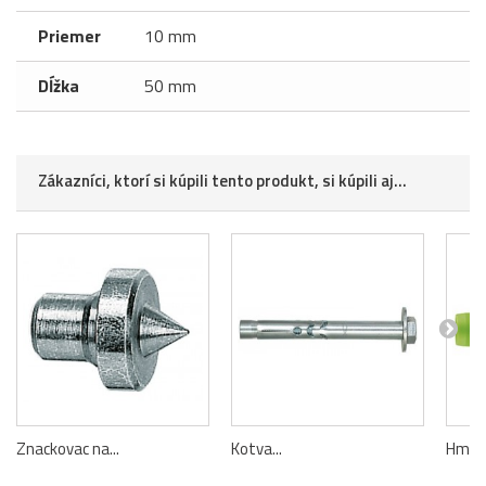
Priemer
10 mm
Dĺžka
50 mm
Zákazníci, ktorí si kúpili tento produkt, si kúpili aj...
Znackovac na...
Kotva...
Hmozd