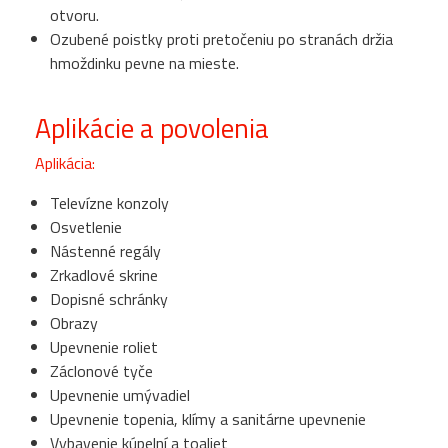
otvoru.
Ozubené poistky proti pretočeniu po stranách držia
hmoždinku pevne na mieste.
Aplikácie a povolenia
Aplikácia:
Televízne konzoly
Osvetlenie
Nástenné regály
Zrkadlové skrine
Dopisné schránky
Obrazy
Upevnenie roliet
Záclonové tyče
Upevnenie umývadiel
Upevnenie topenia, klímy a sanitárne upevnenie
Vybavenie kúpelní a toaliet