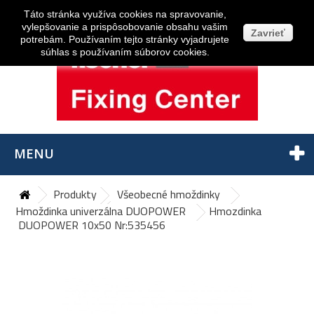
Prihlásiť sa
Táto stránka využíva cookies na spravovanie,
vylepšovanie a prispôsobovanie obsahu vašim
Zavrieť
potrebám. Používaním tejto stránky vyjadrujete
súhlas s používaním súborov cookies.
MENU
Produkty
Všeobecné hmoždinky
Hmoždinka univerzálna DUOPOWER
Hmozdinka
DUOPOWER 10x50 Nr:535456