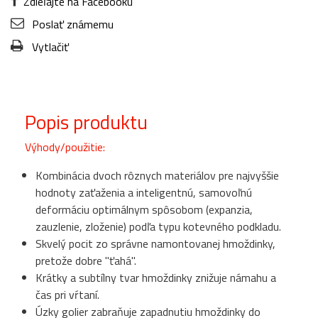
Zdieľajte na Facebooku
Poslať známemu
Vytlačiť
Popis produktu
Výhody/použitie:
Kombinácia dvoch rôznych materiálov pre najvyššie
hodnoty zaťaženia a inteligentnú, samovoľnú
deformáciu optimálnym spôsobom (expanzia,
zauzlenie, zloženie) podľa typu kotevného podkladu.
Skvelý pocit zo správne namontovanej hmoždinky,
pretože dobre "ťahá".
Krátky a subtílny tvar hmoždinky znižuje námahu a
čas pri vŕtaní.
Úzky golier zabraňuje zapadnutiu hmoždinky do