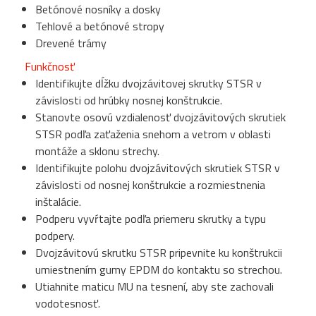
Betónové nosníky a dosky
Tehlové a betónové stropy
Drevené trámy
Funkčnosť
Identifikujte dĺžku dvojzávitovej skrutky STSR v
závislosti od hrúbky nosnej konštrukcie.
Stanovte osovú vzdialenosť dvojzávitových skrutiek
STSR podľa zaťaženia snehom a vetrom v oblasti
montáže a sklonu strechy.
Identifikujte polohu dvojzávitových skrutiek STSR v
závislosti od nosnej konštrukcie a rozmiestnenia
inštalácie.
Podperu vyvŕtajte podľa priemeru skrutky a typu
podpery.
Dvojzávitovú skrutku STSR pripevnite ku konštrukcii
umiestnením gumy EPDM do kontaktu so strechou.
Utiahnite maticu MU na tesnení, aby ste zachovali
vodotesnosť.