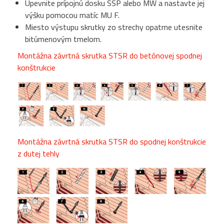
Upevnite prípojnú dosku SSP alebo MW a nastavte jej
výšku pomocou matíc MU F.
Miesto výstupu skrutky zo strechy opatrne utesnite
bitúmenovým tmelom.
Montážna závrtná skrutka STSR do betónovej spodnej
konštrukcie
Montážna závrtná skrutka STSR do spodnej konštrukcie
z dutej tehly