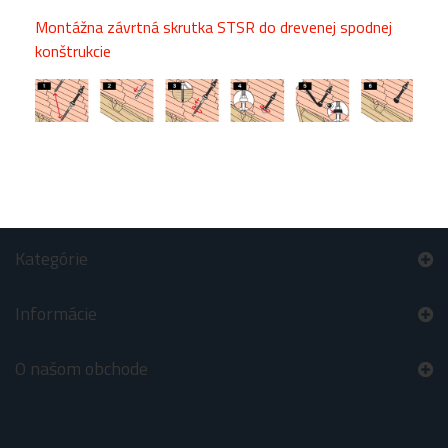
Montážna závrtná skrutka STSR do drevenej spodnej
konštrukcie
Kategórie
Informácie
O našom obchode