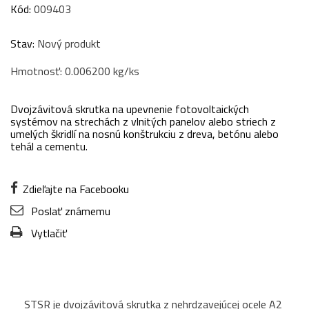
Kód:
009403
Stav:
Nový produkt
Hmotnosť: 0.006200 kg/ks
Dvojzávitová skrutka na upevnenie fotovoltaických
systémov na strechách z vlnitých panelov alebo striech z
umelých škridlí na nosnú konštrukciu z dreva, betónu alebo
tehál a cementu.
Zdieľajte na Facebooku
Poslať známemu
Vytlačiť
STSR je dvojzávitová skrutka z nehrdzavejúcej ocele A2