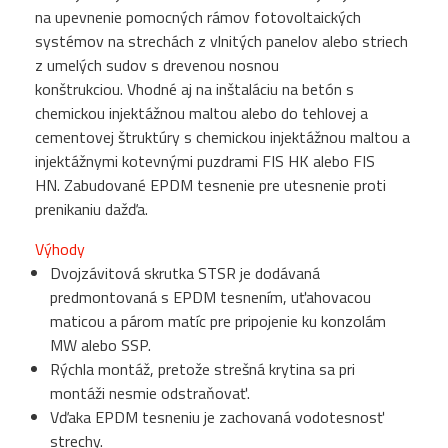
na upevnenie pomocných rámov fotovoltaických
systémov na strechách z vlnitých panelov alebo striech
z umelých sudov s drevenou nosnou
konštrukciou.
Vhodné aj na inštaláciu na betón s
chemickou injektážnou maltou alebo do tehlovej a
cementovej štruktúry s chemickou injektážnou maltou a
injektážnymi kotevnými puzdrami FIS HK alebo FIS
HN.
Zabudované EPDM tesnenie pre utesnenie proti
prenikaniu dažďa.
Výhody
Dvojzávitová skrutka STSR je dodávaná
predmontovaná s EPDM tesnením, uťahovacou
maticou a párom matíc pre pripojenie ku konzolám
MW alebo SSP.
Rýchla montáž, pretože strešná krytina sa pri
montáži nesmie odstraňovať.
Vďaka EPDM tesneniu je zachovaná vodotesnosť
strechy.