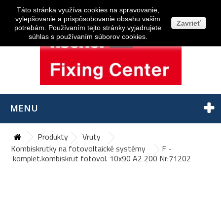
Prihlásiť sa
Táto stránka využíva cookies na spravovanie,
vylepšovanie a prispôsobovanie obsahu vašim
Zavrieť
potrebám. Používaním tejto stránky vyjadrujete
súhlas s používaním súborov cookies.
MENU
Produkty
Vruty
Kombiskrutky na fotovoltaické systémy
F -
komplet.kombiskrut fotovol. 10x90 A2 200 Nr:71202