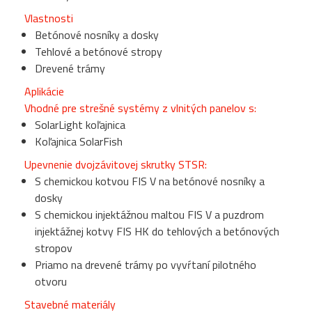
Vlastnosti
Betónové nosníky a dosky
Tehlové a betónové stropy
Drevené trámy
Aplikácie
Vhodné pre strešné systémy z vlnitých panelov s:
SolarLight koľajnica
Koľajnica SolarFish
Upevnenie dvojzávitovej skrutky STSR:
S chemickou kotvou FIS V na betónové nosníky a
dosky
S chemickou injektážnou maltou FIS V a puzdrom
injektážnej kotvy FIS HK do tehlových a betónových
stropov
Priamo na drevené trámy po vyvŕtaní pilotného
otvoru
Stavebné materiály