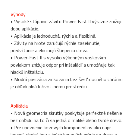
Výhody
• Vysoké stúpanie závitu Power-Fast II výrazne znižuje
dobu aplikácie.
• Aplikácia je jednoduchá, rýchla a flexiblná.
• Závity na hrote zaručujú rýchle zaseknutie,
predvŕtanie a eliminujú štiepenia dreva.
• Power-Fast II s vysoko výkonným voskovým
povlakom znižuje odpor pri inštalácií a umožňuje tak
hladkú inštaláciu.
• Modrá pasivácia zinkovania bez šesťmocného chrómu
je ohľaduplná k život-nému prostrediu.
Aplikácia
• Nová geometria skrutky poskytuje perfektné riešenie
bez ohľadu na to či sa jedná o mäkké alebo tvrdé drevo.
• Pre upevnenie kovových komponentov ako napr.
kovaní, uholní-kov a iných kovových prírub do dreva a