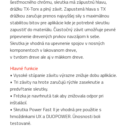
šesťmocného chrómu, skrutka má zápustnú hlavu,
drážku TX-Torx a plný závit. Zapustená hlava s TX
drážkou zaručuje prenos najvyššej sily s maximálnou
stabilitou bitov pre aplikácie kde je potrebné skrutku
zapustiť do materiálu. Čiastočný závit umožňuje pevné
pripevnenie drevených prvkov navzájom k sebe.
Skrutka je vhodná na upevnenie spojov v nosných
komponentoch v lakovanom dreve,
v tvrdom dreve ale aj v mäkkom dreve.
Hlavné funkcie
• Vysoké stúpanie závitu výrazne znižuje dobu aplikácie.
• Tri závity na hrote zaručujú rýchle zaseknutie a
predvŕtanie skrutky.
• Frézka je navrhnutá tak aby znižovala odpor pri
inštalácií.
• Skrutka Power Fast II je vhodná pre použitie s
hmoždinkami UX a DUOPOWER. Únosnosti boli
testované.