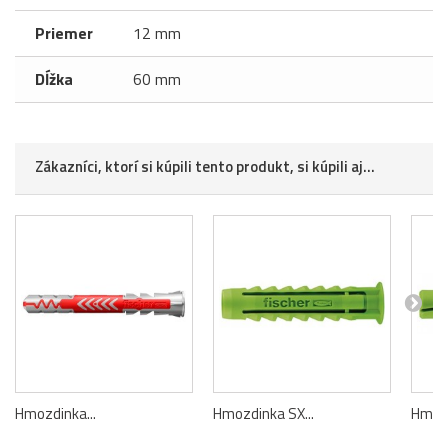
Priemer
12 mm
Dĺžka
60 mm
Zákazníci, ktorí si kúpili tento produkt, si kúpili aj...
Hmozdinka...
Hmozdinka SX...
Hmozd