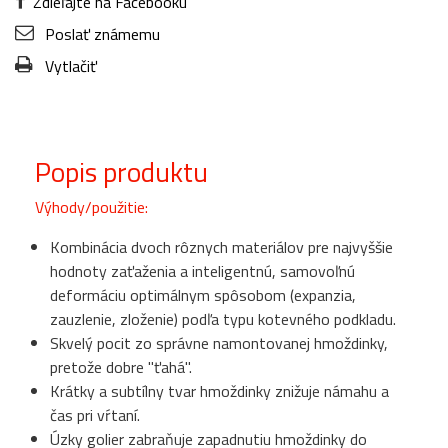
Zdieľajte na Facebooku
Poslať známemu
Vytlačiť
Popis produktu
Výhody/použitie:
Kombinácia dvoch rôznych materiálov pre najvyššie
hodnoty zaťaženia a inteligentnú, samovoľnú
deformáciu optimálnym spôsobom (expanzia,
zauzlenie, zloženie) podľa typu kotevného podkladu.
Skvelý pocit zo správne namontovanej hmoždinky,
pretože dobre "ťahá".
Krátky a subtílny tvar hmoždinky znižuje námahu a
čas pri vŕtaní.
Úzky golier zabraňuje zapadnutiu hmoždinky do