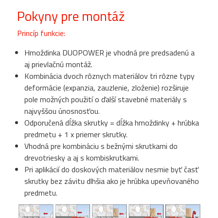
Pokyny pre montáž
Princíp funkcie:
Hmoždinka DUOPOWER je vhodná pre predsadenú a
aj prievlačnú montáž.
Kombinácia dvoch rôznych materiálov tri rôzne typy
deformácie (expanzia, zauzlenie, zloženie) rozširuje
pole možných použití o ďalší stavebné materiály s
najvyššou únosnosťou.
Odporučená dĺžka skrutky = dĺžka hmoždinky + hrúbka
predmetu + 1 x priemer skrutky.
Vhodná pre kombináciu s bežnými skrutkami do
drevotriesky a aj s kombiskrutkami.
Pri aplikácií do doskových materiálov nesmie byť časť
skrutky bez závitu dlhšia ako je hrúbka upevňovaného
predmetu.