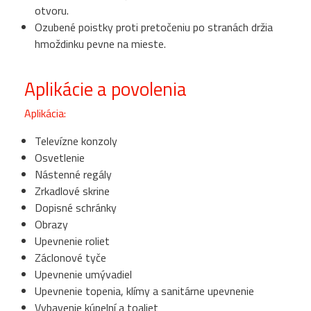
otvoru.
Ozubené poistky proti pretočeniu po stranách držia
hmoždinku pevne na mieste.
Aplikácie a povolenia
Aplikácia:
Televízne konzoly
Osvetlenie
Nástenné regály
Zrkadlové skrine
Dopisné schránky
Obrazy
Upevnenie roliet
Záclonové tyče
Upevnenie umývadiel
Upevnenie topenia, klímy a sanitárne upevnenie
Vybavenie kúpelní a toaliet